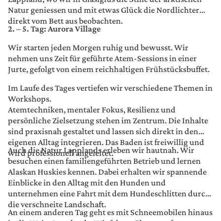
Natur geniessen und mit etwas Glück die Nordlichter
direkt vom Bett aus beobachten.
2. – 5. Tag: Aurora Village
Wir starten jeden Morgen ruhig und bewusst. Wir
nehmen uns Zeit für geführte Atem-Sessions in einer
Jurte, gefolgt von einem reichhaltigen Frühstücksbuffet.
Im Laufe des Tages vertiefen wir verschiedene Themen in
Workshops.
Atemtechniken, mentaler Fokus, Resilienz und
persönliche Zielsetzung stehen im Zentrum. Die Inhalte
sind praxisnah gestaltet und lassen sich direkt in den
eigenen Alltag integrieren. Das Baden ist freiwillig und
Auch die Natur Lapplands erleben wir hautnah. Wir
wird professionell angeleitet.
besuchen einen familiengeführten Betrieb und lernen
Alaskan Huskies kennen. Dabei erhalten wir spannende
Einblicke in den Alltag mit den Hunden und
unternehmen eine Fahrt mit dem Hundeschlitten durch
die verschneite Landschaft.
An einem anderen Tag geht es mit Schneemobilen hinaus