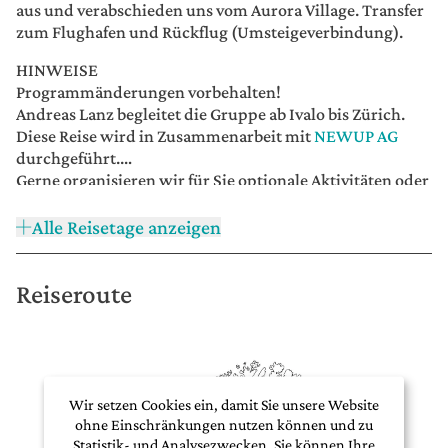
aus und verabschieden uns vom Aurora Village. Transfer
zum Flughafen und Rückflug (Umsteigeverbindung).
HINWEISE
Programmänderungen vorbehalten!
Andreas Lanz begleitet die Gruppe ab Ivalo bis Zürich.
Diese Reise wird in Zusammenarbeit mit
NEWUP AG
durchgeführt.
Gerne organisieren wir für Sie optionale Aktivitäten oder
ein individuelles Vor-/Nachprogramm zur Reise.
Das Eisbaden ist immer freiwillig und wird professionell
Alle Reisetage anzeigen
begleitet. Vorausgesetzt sind gute physische und
psychische Gesundheit und Bereitschaft für neue
Reiseroute
Herausforderungen sowie zur Weiterentwicklung
persönlicher Stärken. Falls Sie an einer Krankheit –
insbesondere an einer Herz-Kreislauf-Erkrankung –
leiden, und das Eisbaden dennoch ausprobieren
möchten, konsultieren Sie vor der Reise bitte Ihre
Hausarztpraxis und lassen Sie uns eine Bestätigung
Wir setzen Cookies ein, damit Sie unsere Website
zukommen, dass Sie diese Methode anwenden dürfen.
ohne Einschränkungen nutzen können und zu
Für Personen mit Epilepsie und für Schwangere ist das
Statistik- und Analysezwecken. Sie können Ihre