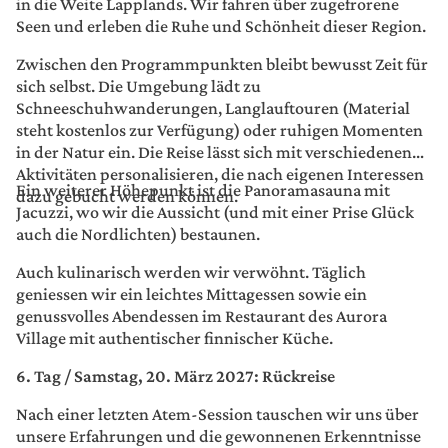
in die Weite Lapplands. Wir fahren über zugefrorene
Seen und erleben die Ruhe und Schönheit dieser Region.
Zwischen den Programmpunkten bleibt bewusst Zeit für
sich selbst. Die Umgebung lädt zu
Schneeschuhwanderungen, Langlauftouren (Material
steht kostenlos zur Verfügung) oder ruhigen Momenten
in der Natur ein. Die Reise lässt sich mit verschiedenen
Aktivitäten personalisieren, die nach eigenen Interessen
Ein weiterer Höhepunkt ist die Panoramasauna mit
dazu gebucht werden können.
Jacuzzi, wo wir die Aussicht (und mit einer Prise Glück
auch die Nordlichten) bestaunen.
Auch kulinarisch werden wir verwöhnt. Täglich
geniessen wir ein leichtes Mittagessen sowie ein
genussvolles Abendessen im Restaurant des Aurora
Village mit authentischer finnischer Küche.
6. Tag / Samstag, 20. März 2027: Rückreise
Nach einer letzten Atem-Session tauschen wir uns über
unsere Erfahrungen und die gewonnenen Erkenntnisse