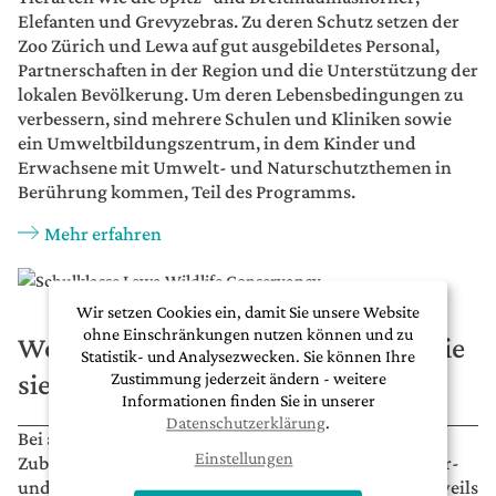
Elefanten und Grevyzebras. Zu deren Schutz setzen der
Zoo Zürich und Lewa auf gut ausgebildetes Personal,
Partnerschaften in der Region und die Unterstützung der
lokalen Bevölkerung. Um deren Lebensbedingungen zu
verbessern, sind mehrere Schulen und Kliniken sowie
ein Umweltbildungszentrum, in dem Kinder und
Erwachsene mit Umwelt- und Naturschutzthemen in
Berührung kommen, Teil des Programms.
Mehr erfahren
Wir setzen Cookies ein, damit Sie unsere Website
ohne Einschränkungen nutzen können und zu
Woher die Beiträge kommen und wie
Statistik- und Analysezwecken. Sie können Ihre
sie der Zoo Zürich verteilt
Zustimmung jederzeit ändern - weitere
Informationen finden Sie in unserer
Datenschutzerklärung
.
Bei allen Reisen, seien es Gruppen-, Individual- oder
Einstellungen
Zubucherreisen*, inkludieren wir pauschal den Natur-
und Klimaschutz-Beitrag von
CHF 25 pro Person.
Jeweils