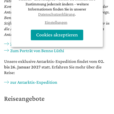
Patrick Rohr ist Fotograf, Journalist, Moderator,
Zustimmung jederzeit ändern - weitere
Kommunikationsberater und Buchautor. Wenn nicht in der
Informationen finden Sie in unserer
Antarktis, ist er für uns in Asien oder in der Arktis unterwegs.
Datenschutzerklärung
.
Benno Lüthi ist Pinguinforscher und Mitbegründer der
Einstellungen
Stiftung Antarctic Research Trust (ART). Seit 1997 reist er in
die Antarktis; auch als Expeditionsleiter auf vergangenen
Antarktis-Expeditionen von Background Tours.
Cookies akzeptieren
Zum Porträt von Patrick Rohr
Zum Porträt von Benno Lüthi
Unsere exklusive Antarktis-Expedition findet vom
02.
bis 26. Januar 2027
statt. Erfahren Sie mehr über die
Reise:
zur Antarktis-Expedition
Reiseangebote