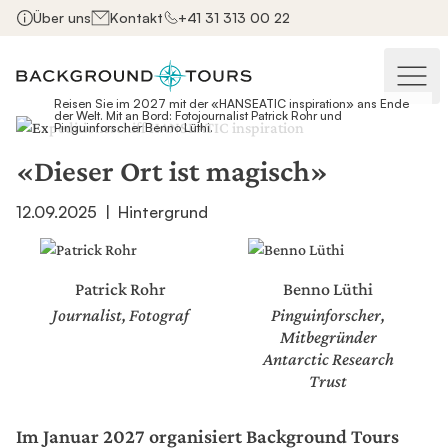
Über uns
Kontakt
+41 31 313 00 22
Haupt
Reisen Sie im 2027 mit der «HANSEATIC inspiration» ans Ende
der Welt. Mit an Bord: Fotojournalist Patrick Rohr und
Pinguinforscher Benno Lüthi.
«Dieser Ort ist magisch»
12.09.2025
|
Hintergrund
Patrick Rohr
Benno Lüthi
Journalist, Fotograf
Pinguinforscher,
Mitbegründer
Antarctic Research
Trust
Im Januar 2027 organisiert Background Tours