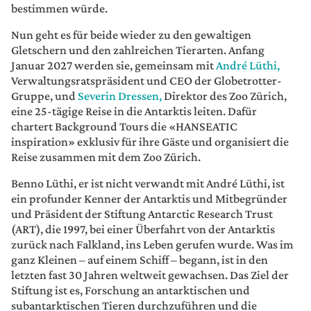
bestimmen würde.
Nun geht es für beide wieder zu den gewaltigen
Gletschern und den zahlreichen Tierarten. Anfang
Januar 2027 werden sie, gemeinsam mit
André Lüthi,
Verwaltungsratspräsident und CEO der Globetrotter-
Gruppe, und
Severin Dressen,
Direktor des Zoo Zürich,
eine 25-tägige Reise in die Antarktis leiten. Dafür
chartert Background Tours die «HANSEATIC
inspiration» exklusiv für ihre Gäste und organisiert die
Reise zusammen mit dem Zoo Zürich.
Benno Lüthi, er ist nicht verwandt mit André Lüthi, ist
ein profunder Kenner der Antarktis und Mitbegründer
und Präsident der Stiftung Antarctic Research Trust
(ART), die 1997, bei einer Überfahrt von der Antarktis
zurück nach Falkland, ins Leben gerufen wurde. Was im
ganz Kleinen – auf einem Schiff – begann, ist in den
letzten fast 30 Jahren weltweit gewachsen. Das Ziel der
Stiftung ist es, Forschung an antarktischen und
subantarktischen Tieren durchzuführen und die