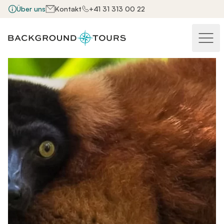
Über uns
Kontakt
+41 31 313 00 22
Haupt