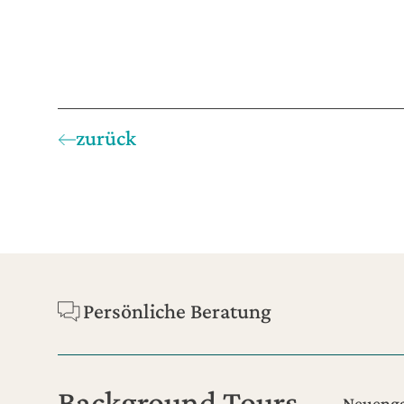
zurück
Footer
Persönliche Beratung
Background Tours
Neuenga