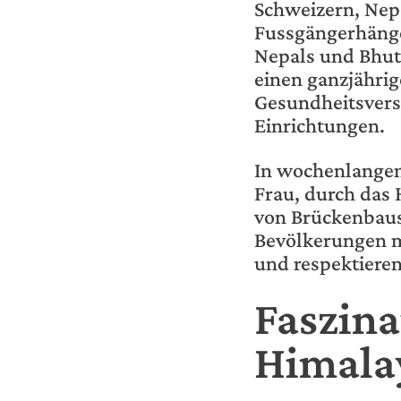
Schweizern, Nep
Fussgängerhänge
Nepals und Bhuta
einen ganzjähri
Gesundheitsvers
Einrichtungen.
In wochenlange
Frau, durch das 
von Brückenbaust
Bevölkerungen m
und respektieren
Faszina
Himala