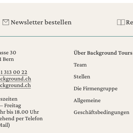
Newsletter bestellen
Re
sse 30
Über Background Tours
1
Bern
Team
31 313 00 22
Stellen
ckground.ch
ckground.ch
Die Firmengruppe
szeiten
Allgemeine
– Freitag
hr bis 18.00 Uhr
Geschäftsbedingungen
ehend per Telefon
ail)