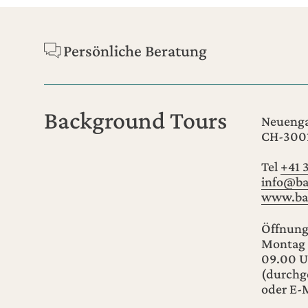
Footer
Persönliche Beratung
Background Tours
Neuenga
CH-300
Tel
+41 
info@ba
www.ba
Öffnung
Montag 
09.00 U
(durchg
oder E-M