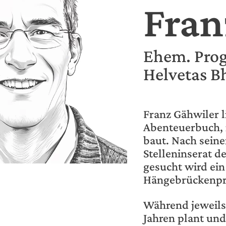
Fran
Ehem. Pro
Helvetas B
Franz Gähwiler li
Abenteuerbuch, 
baut. Nach sein
Stelleninserat 
gesucht wird ein
Hängebrückenpro
Während jeweils 
Jahren plant un