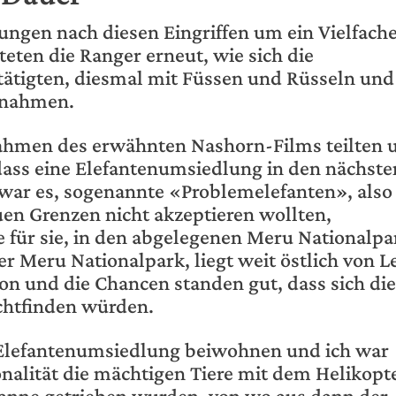
ungen nach diesen Eingriffen um ein Vielfache
ten die Ranger erneut, wie sich die
tätigten, diesmal mit Füssen und Rüsseln und
 nahmen.
ahmen des erwähnten Nashorn-Films teilten 
dass eine Elefantenumsiedlung in den nächste
 war es, sogenannte «Problemelefanten», also
uen Grenzen nicht akzeptieren wollten,
e für sie, in den abgelegenen Meru Nationalpa
r Meru Nationalpark, liegt weit östlich von 
ion und die Chancen standen gut, dass sich die
chtfinden würden.
 Elefantenumsiedlung beiwohnen und ich war
onalität die mächtigen Tiere mit dem Helikopt
vanne getrieben wurden, von wo aus dann der