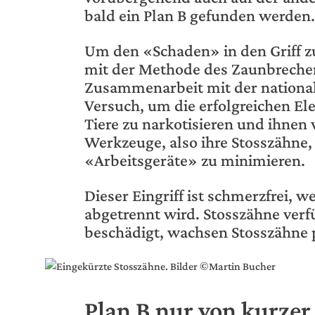
bald ein Plan B gefunden werden.
Um den «Schaden» in den Griff z
mit der Methode des Zaunbreche
Zusammenarbeit mit der nationa
Versuch, um die erfolgreichen El
Tiere zu narkotisieren und ihnen
Werkzeuge, also ihre Stosszähne,
«Arbeitsgeräte» zu minimieren.
Dieser Eingriff ist schmerzfrei, 
abgetrennt wird. Stosszähne verf
beschädigt, wachsen Stosszähne 
Plan B nur von kurzer