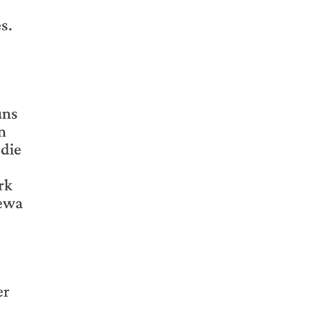
s.
uns
n
 die
rk
Lewa
er