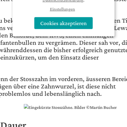
Datenschutzerklärung
.
Einstellungen
u bekommen und damit sich keine weiteren Ti
Cookies akzeptieren
ns vertraut machen konnten, unternahm Lewa
len Behörde, dem KWS, einen einmaligen
efantenbullen zu vergrämen. Dieser sah vor, d
 währenddessen die bisher erfolgreich genutzt
 einzukürzen, um den Einsatz dieser
wenn der Stosszahn im vorderen, äusseren Berei
ügen über eine Zahnwurzel, ist diese nicht
problemlos und lebenslänglich nach.
 Dauer