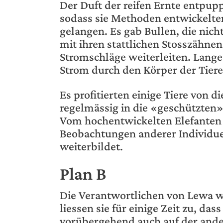
Der Duft der reifen Ernte entpupp
sodass sie Methoden entwickelten
gelangen. Es gab Bullen, die nich
mit ihren stattlichen Stosszähnen
Stromschläge weiterleiten. Lange 
Strom durch den Körper der Tiere
Es profitierten einige Tiere von d
regelmässig in die «geschützten» 
Vom hochentwickelten Elefanten i
Beobachtungen anderer Individue
weiterbildet.
Plan B
Die Verantwortlichen von Lewa wu
liessen sie für einige Zeit zu, das
vorübergehend auch auf der ande