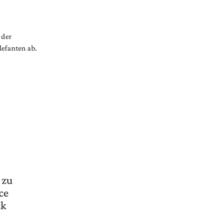
 zu
ce
ck