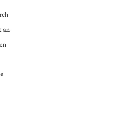
rch
t an
ven
ie