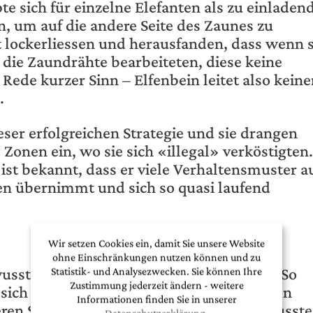
te sich für einzelne Elefanten als zu einladend
, um auf die andere Seite des Zaunes zu
t lockerliessen und herausfanden, dass wenn s
 die Zaundrähte bearbeiteten, diese keine
Rede kurzer Sinn – Elfenbein leitet also kein
.
ieser erfolgreichen Strategie und sie drangen
Zonen ein, wo sie sich «illegal» verköstigten.
st bekannt, dass er viele Verhaltensmuster a
n übernimmt und sich so quasi laufend
Wir setzen Cookies ein, damit Sie unsere Website
ohne Einschränkungen nutzen können und zu
ssten um diese Fähigkeit bei Elefanten. So
Statistik- und Analysezwecken. Sie können Ihre
Zustimmung jederzeit ändern - weitere
s sich die vier «auffälligen» Elefantenbullen
Informationen finden Sie in unserer
ren Seite des Zauns bedienten, jedoch musste